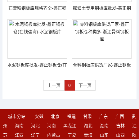
石膏粉钢板库规格齐全-鑫正钢
膨润土专用钢板库批发-鑫正钢
板仓种类多-江...
板仓图片大全-...
水泥钢板库批发-鑫正钢板仓(在
骨料钢板库供货厂家-鑫正钢板
线咨询)-水泥...
仓种类多-浙江...
上一页
0
下一页
城市分站
安徽
北京
福建
甘肃
广东
广西
贵
州
海南
河北
河南
黑龙江
湖北
湖南
吉林
江
苏
江西
辽宁
内蒙古
宁夏
青海
山东
山西
陕